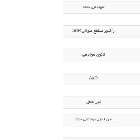
هوادهی ممتد
رآکتور منقطع متوالی SBR
لاگون هوادهی
A2O
لجن فعال
لجن فعال, هوادهی ممتد