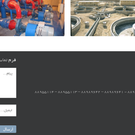
فرم
تما