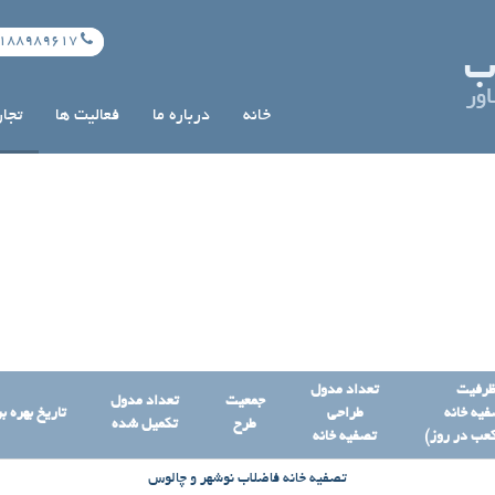
989617 , 88955202 , 88989617
خانه
درباره ما
فعالیت ها
تجا
رفیت
تعداد مدول
جمعیت
تعداد مدول
یه خانه
طراحی
تاریخ بهره ب
طرح
تکمیل شده
عب در روز)
تصفیه خانه
تصفیه خانه فاضلاب نوشهر و چالوس