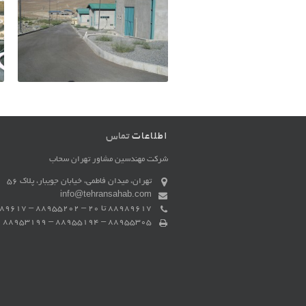
اطلاعات
تماس
شرکت مهندسین مشاور تهران سحاب
تهران، میدان فاطمی، خیابان جویبار، پلاک 56
info@tehransahab.com
88989617 تا 20 – 88955202 – 88989617 - 88989641 – 88989642 – 88955113 – 88955114
88955305 – 88955194 – 88953199